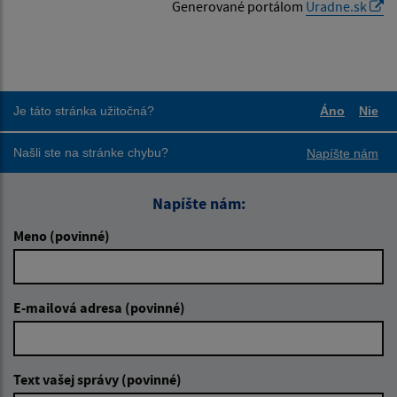
Generované portálom
Uradne.sk
Je táto stránka užitočná?
Áno
Nie
Boli tieto
Boli
Našli ste na stránke chybu?
Napíšte nám
Napíšte nám:
Meno (povinné)
E-mailová adresa (povinné)
Text vašej správy (povinné)