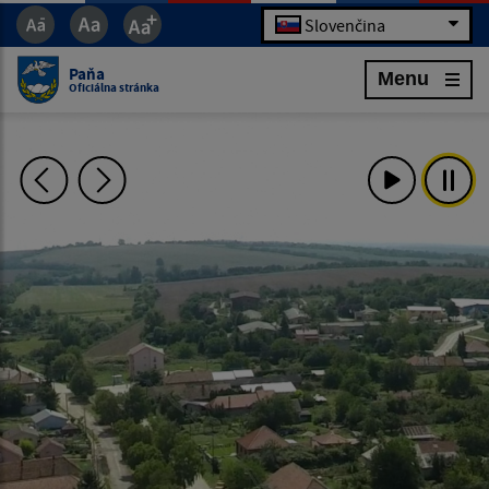
Slovenčina
Paňa
Menu
Oficiálna stránka