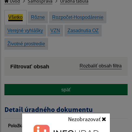
Úvod
Samospráva
Úradná tabuľa
Všetko
Rôzne
Rozpočet-Hospodárenie
Verejné vyhlášky
VZN
Zasadnutia OZ
Životné prostredie
Rozbaliť obsah filtra
Filtrovať obsah
Názov:
späť
Popis:
Detail úradného dokumentu
Dátum zverejnenia od:
Nezobrazovať
Položka
Informácia