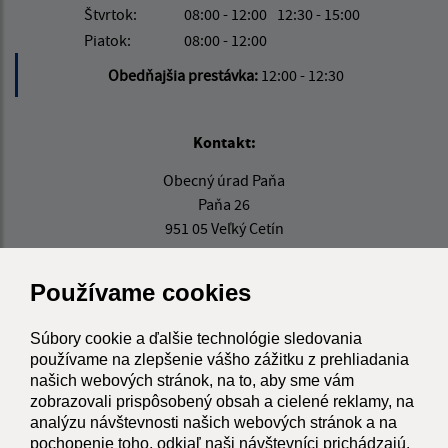
Štvrtok:
08:00 - 12:00
12:30 - 15:00
Piatok:
08:00 - 12:00
Obedňajšia prestávka:
12:00 - 12:30
Kontakt:
Obecný úrad Paňa
Paňa 26
951 05 Veľký Cetín
info@obecpana.eu
Používame cookies
+421 37 659 75 13
IČO: 00308366
Súbory cookie a ďalšie technológie sledovania
používame na zlepšenie vášho zážitku z prehliadania
našich webových stránok, na to, aby sme vám
zobrazovali prispôsobený obsah a cielené reklamy, na
analýzu návštevnosti našich webových stránok a na
pochopenie toho, odkiaľ naši návštevníci prichádzajú.