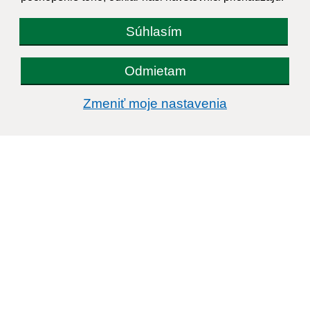
Súhlasím
Odmietam
Zmeniť moje nastavenia
Informácie o stránke:
Vyhlásenie o prístupnosti
Autorské práva
Ochrana osobných údajov
Navigácia:
Vytlačiť aktuálnu stránku