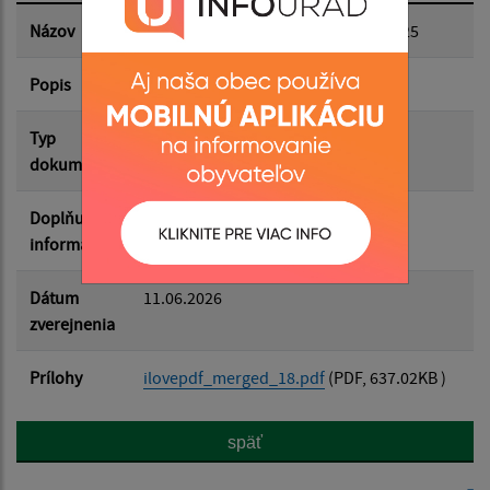
Dátum zverejnenia do:
Názov
Záverečný účet obce Paňa za rok 2025
Popis
Filtrovať
Reset
Typ
Rozpočet-Hospodárenie
dokumentu
Doplňujúce
informácie
Dátum
11.06.2026
zverejnenia
Prílohy
ilovepdf_merged_18.pdf
(PDF, 637.02KB )
späť