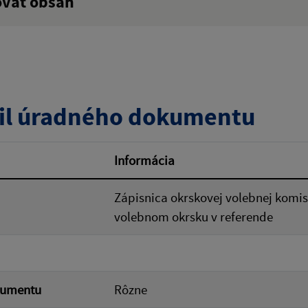
ovať obsah
:
Popis:
zverejnenia do:
il úradného dokumentu
ovať
Informácia
Zápisnica okrskovej volebnej komis
volebnom okrsku v referende
kumentu
Rôzne