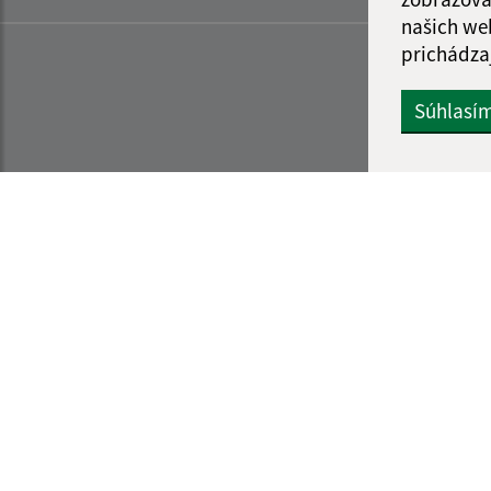
našich we
prichádza
Súhlasí
Informácie o stránke:
Navigácia:
Vyhlásenie o prístupnosti
Vytlačiť aktuálnu strá