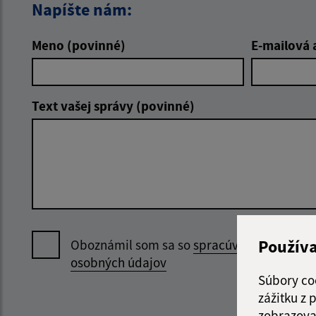
Napíšte nám:
Meno (povinné)
E-mailová 
Text vašej správy (povinné)
Použív
Oboznámil som sa so
spracúvaním
osobných údajov
Súbory co
zážitku z
zobrazova