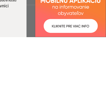
vníci
ované:
Správca obsahu:
11:51 hod.
Správca obsahu je Obec Paňa.