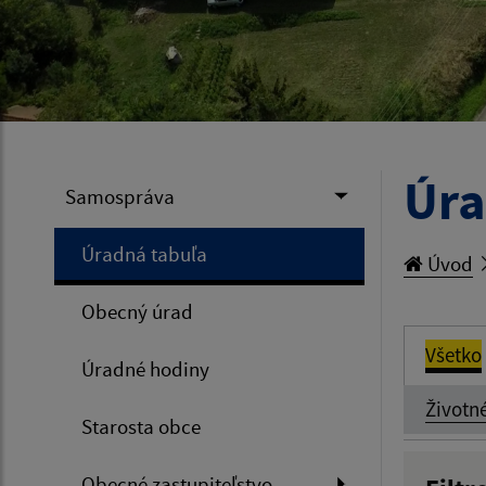
Úra
Samospráva
Úradná tabuľa
Úvod
Obecný úrad
Všetko
Úradné hodiny
Životn
Starosta obce
Obecné zastupiteľstvo