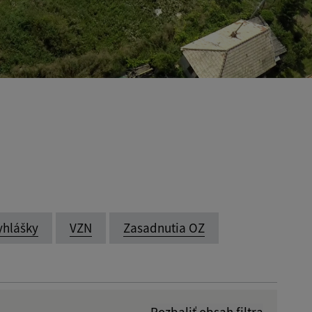
yhlášky
VZN
Zasadnutia OZ
Rozbaliť obsah filtra