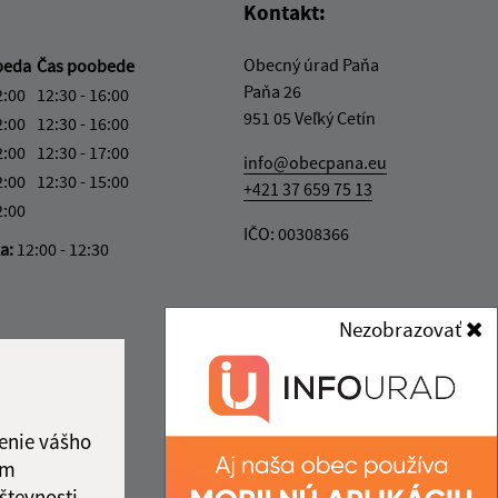
Kontakt:
Obecný úrad Paňa
beda
Čas poobede
Paňa 26
2:00
12:30 - 16:00
951 05 Veľký Cetín
2:00
12:30 - 16:00
2:00
12:30 - 17:00
info@obecpana.eu
2:00
12:30 - 15:00
+421 37 659 75 13
2:00
IČO: 00308366
ka:
12:00 - 12:30
Nezobrazovať
enie vášho
ám
števnosti