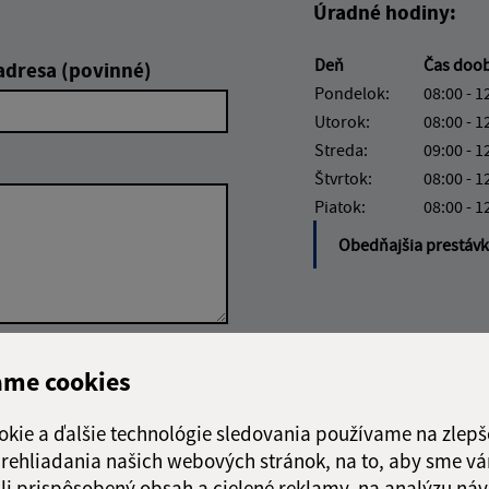
Úradné hodiny:
Deň
Čas doo
adresa (povinné)
Pondelok:
08:00 - 1
Utorok:
08:00 - 1
Streda:
09:00 - 1
Štvrtok:
08:00 - 1
Piatok:
08:00 - 1
Obedňajšia prestáv
Google reCaptcha Response
Odoslať správu
ame cookies
okie a ďalšie technológie sledovania používame na zlepš
 prehliadania našich webových stránok, na to, aby sme v
li prispôsobený obsah a cielené reklamy, na analýzu náv