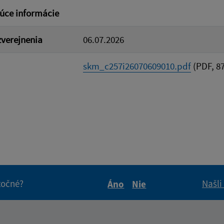
úce informácie
verejnenia
06.07.2026
skm_c257i26070609010.pdf
(PDF, 87
itočné?
Našli
Áno
Nie
Boli tieto informácie pre 
Boli tieto informáci