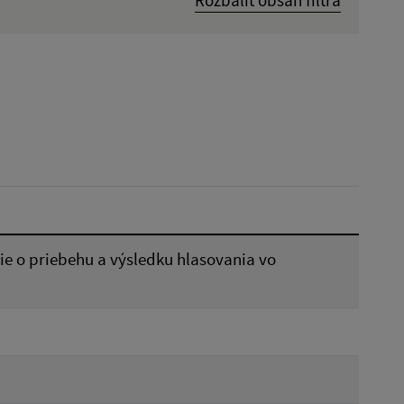
Dátum zverejnenia od:
Reset
ie o priebehu a výsledku hlasovania vo