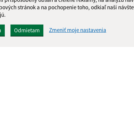
bových stránok a na pochopenie toho, odkiaľ naši návšte
jú.
Zmeniť moje nastavenia
m
Odmietam
Rýchle odkazy:
Aktualiz
nku
Aktuality
06.08.2026 