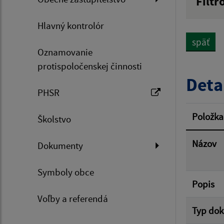
Filtr
Názov
Hlavný kontrolór
späť
Oznamovanie
Dátum 
protispoločenskej činnosti
Deta
PHSR
Filtr
Položka
Školstvo
Názov
Dokumenty
Symboly obce
Popis
Voľby a referendá
Typ do