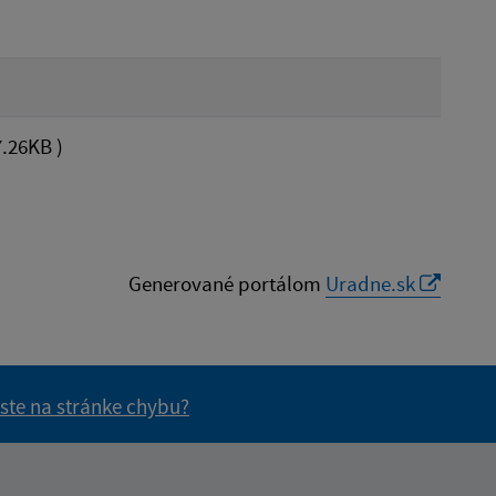
.26KB )
Generované portálom
Uradne.sk
 ste na stránke chybu?
vás užitočné?
e pre vás užitočné?