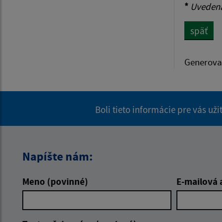
*
Uvedená 
späť
Generova
Boli tieto informácie pre vás už
Napíšte nám:
Meno (povinné)
E-mailová 