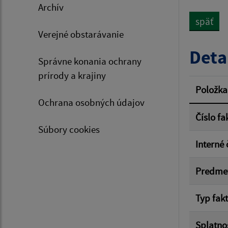
Archív
späť
Verejné obstarávanie
Typ dá
Deta
Správne konania ochrany
prírody a krajiny
Suma 
Položka
Ochrana osobných údajov
Číslo fa
Súbory cookies
Filtr
Interné 
Predme
Typ fak
Splatno