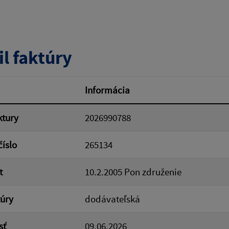
tumu:
Dátum od:
il faktúry
od:
Suma do:
Informácia
ktury
2026990788
ovať
číslo
265134
t
10.2.2005 Pon združenie
túry
dodávateľská
sť
09.06.2026