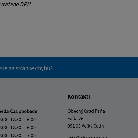
 vrátane DPH.
 ste na stránke chybu?
vás užitočné?
e pre vás užitočné?
Kontakt:
Obecný úrad Paňa
beda
Čas poobede
Paňa 26
2:00
12:30 - 16:00
951 05 Veľký Cetín
2:00
12:30 - 16:00
2:00
12:30 - 17:00