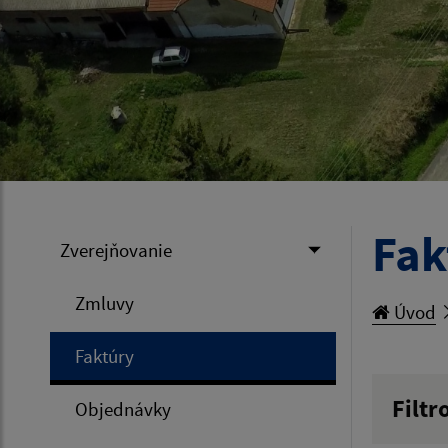
Fak
Zverejňovanie
Zmluvy
Úvod
Faktúry
Filtr
Objednávky
Hľadan