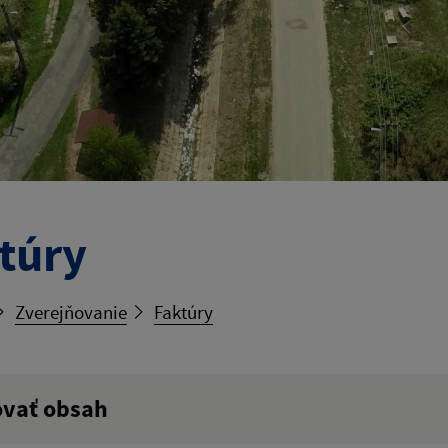
túry
Zverejňovanie
Faktúry
ovať obsah
ý výraz: