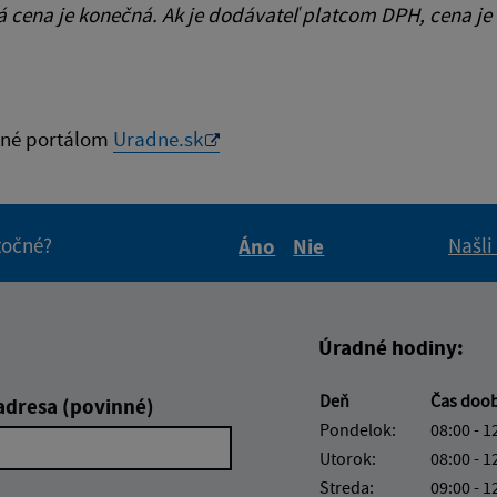
cena je konečná. Ak je dodávateľ platcom DPH, cena je
né portálom
Uradne.sk
itočné?
Našli
Áno
Nie
Boli tieto informácie pre 
Boli tieto informáci
Úradné hodiny:
Deň
Čas doo
adresa (povinné)
Pondelok:
08:00 - 1
Utorok:
08:00 - 1
Streda:
09:00 - 1