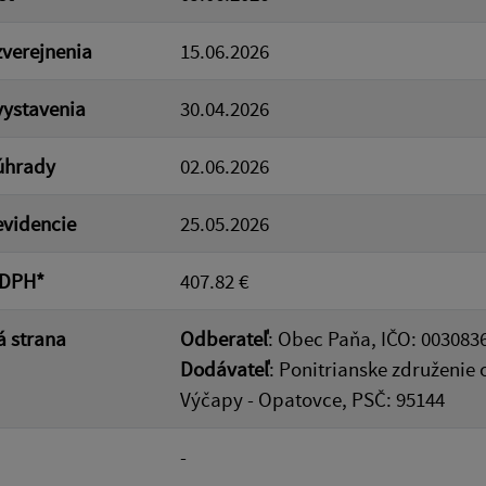
verejnenia
15.06.2026
ystavenia
30.04.2026
úhrady
02.06.2026
videncie
25.05.2026
 DPH*
407.82 €
 strana
Odberateľ
: Obec Paňa, IČO: 003083
Dodávateľ
: Ponitrianske združenie 
Výčapy - Opatovce, PSČ: 95144
-