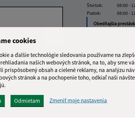
Štvrtok:
08:00 - 1
Piatok:
08:00 - 1
Obedňajšia prestáv
ame cookies
okie a ďalšie technológie sledovania používame na zlepš
Google reCaptcha Response
Odoslať správu
 prehliadania našich webových stránok, na to, aby sme v
li prispôsobený obsah a cielené reklamy, na analýzu náv
bových stránok a na pochopenie toho, odkiaľ naši návšte
jú.
Zmeniť moje nastavenia
m
Odmietam