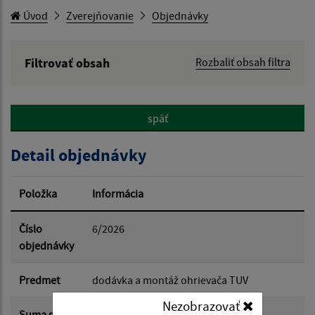
Úvod
Zverejňovanie
Objednávky
Filtrovať obsah
Rozbaliť obsah filtra
Hľadaný výraz:
späť
Hľadať v:
Detail objednávky
Typ dátumu:
Položka
Informácia
Dátum od:
Číslo
6/2026
objednávky
Dátum do:
Predmet
dodávka a montáž ohrievača TUV
Nezobrazovať
Suma s
883.83 €