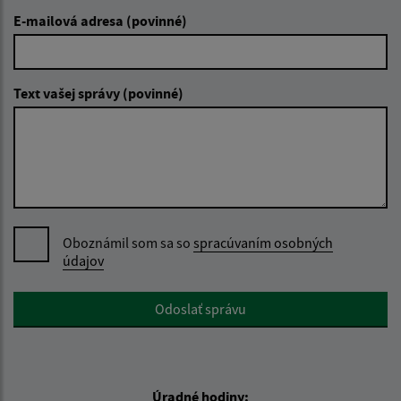
E-mailová adresa (povinné)
Text vašej správy (povinné)
Oboznámil som sa so
spracúvaním osobných
údajov
Google reCaptcha Response
Odoslať správu
Úradné hodiny: