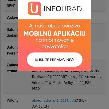
Suma od:
DPH*
Vystavená
26.06.2026
Suma do:
Dátum
29.06.2026
dodania
Filtrovať
Reset
Dátum
29.06.2026
zverejnenia
Zmluvná
Odberateľ
: Obec Paňa, IČO: 00308366,
strana
Adresa: Paňa 26, Mesto: Paňa, PSČ: 95105
Dodávateľ
: NEFERART s.r.o., IČO: 56280173,
Adresa: 716, Mesto: Veľký Lapáš, PSČ:
95104
Prílohy
objednavka_c_6_2026.pdf
(PDF,
334.62KB )