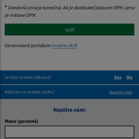
*
Uvedená cena je konečná. Ak je dodávateľ platcom DPH, cena
je vrátane DPH.
späť
Generované portálom
Uradne.sk
Je táto stránka užitočná?
Áno
Nie
Boli tieto 
Boli 
Našli ste na stránke chybu?
Napíšte nám
Napíšte nám:
Meno (povinné)