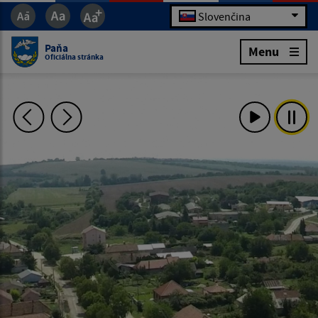
Slovenčina
Paňa
Menu
Oficiálna stránka