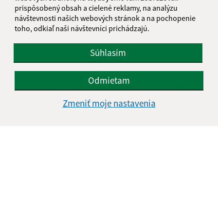
IČO: 00308366
prispôsobený obsah a cielené reklamy, na analýzu
návštevnosti našich webových stránok a na pochopenie
toho, odkiaľ naši návštevníci prichádzajú.
Súhlasím
Odmietam
Zmeniť moje nastavenia
Informácie o stránke:
Vyhlásenie o prístupnosti
Autorské práva