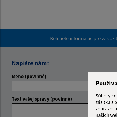
Boli tieto informácie pre vás už
Napíšte nám:
Meno (povinné)
E-mailová 
Použív
Súbory co
Text vašej správy (povinné)
zážitku z
zobrazova
našich we