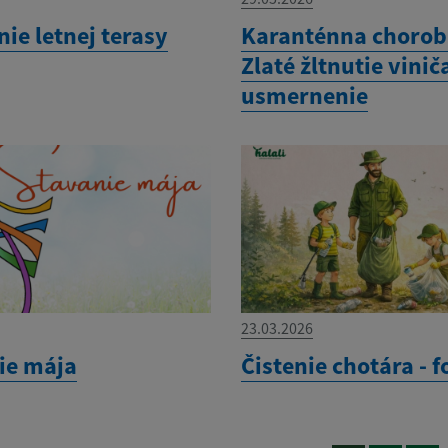
ie letnej terasy
Karanténna chorob
Zlaté žltnutie vinič
usmernenie
23.03.2026
ie mája
Čistenie chotára - f