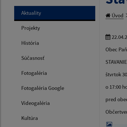
Aktuality
Úvod
Projekty
22.04.
História
Obec Paň
Súčasnosť
STAVANIE
Fotogaléria
štvrtok 3
o 17:00 h
Fotogaléria Google
pred ob
Videogaléria
Občertve
Kultúra