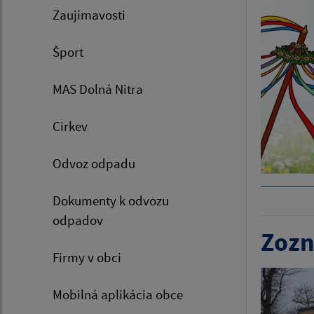
Zaujímavosti
Šport
MAS Dolná Nitra
Cirkev
Odvoz odpadu
Dokumenty k odvozu
odpadov
Zozn
Firmy v obci
Mobilná aplikácia obce