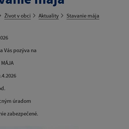
Život v obci
Aktuality
Stavanie mája
2026
a Vás pozýva na
 MÁJA
0.4.2026
od.
ecným úradom
nie zabezpečené.