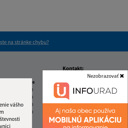
 ste na stránke chybu?
vás užitočné?
e pre vás užitočné?
Kontakt:
Nezobrazovať
Obecný úrad Paňa
beda
Čas poobede
Paňa 26
2:00
12:30 - 16:00
951 05 Veľký Cetín
2:00
12:30 - 16:00
enie vášho
2:00
12:30 - 17:00
info@obecpana.eu
ám
2:00
12:30 - 15:00
+421 37 659 75 13
števnosti
2:00
IČO: 00308366
vníci