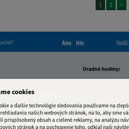
1
2
>
itočné?
Našli
Áno
Nie
Boli tieto informácie pre 
Boli tieto informáci
Úradné hodiny:
Deň
Čas doo
adresa (povinné)
Pondelok:
08:00 - 1
ame cookies
Utorok:
08:00 - 1
okie a ďalšie technológie sledovania používame na zlepš
Streda:
09:00 - 1
 prehliadania našich webových stránok, na to, aby sme v
Štvrtok:
08:00 - 1
li prispôsobený obsah a cielené reklamy, na analýzu náv
Piatok:
08:00 - 1
bových stránok a na pochopenie toho, odkiaľ naši návšte