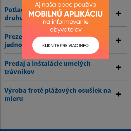
Potlač textilnej metráže všetkého
druhu
Prezenty pre firmy, obce,
jednotlivcov s logami a nápismi
Predaj a inštalácie umelých
trávnikov
Výroba froté plážových osušiek na
mieru