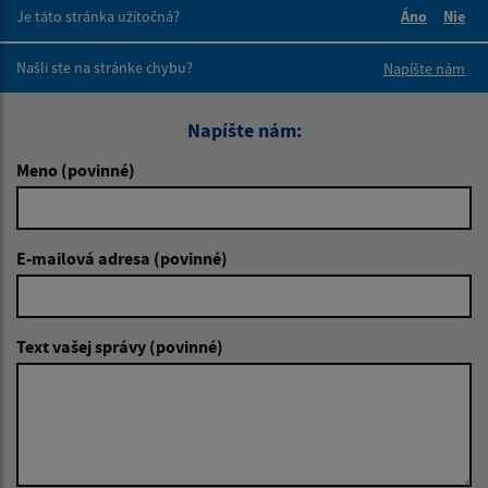
Je táto stránka užitočná?
Áno
Nie
Boli tieto 
Boli 
Našli ste na stránke chybu?
Napíšte nám
Napíšte nám:
Meno (povinné)
E-mailová adresa (povinné)
Text vašej správy (povinné)