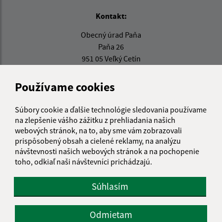
Kontakt:
Obecný úrad Paňa
Paňa 26
951 05 Veľký Cetín
info@obecpana.eu
Používame cookies
+421 37 659 75 13
Súbory cookie a ďalšie technológie sledovania používame
IČO: 00308366
na zlepšenie vášho zážitku z prehliadania našich
webových stránok, na to, aby sme vám zobrazovali
prispôsobený obsah a cielené reklamy, na analýzu
návštevnosti našich webových stránok a na pochopenie
toho, odkiaľ naši návštevníci prichádzajú.
Súhlasím
Odmietam