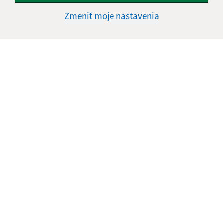
Zmeniť moje nastavenia
Informácie o stránke:
Vyhlásenie o prístupnosti
Autorské práva
Ochrana osobných údajov
Navigácia:
Vytlačiť aktuálnu stránku
Mapa stránok
Cookies
Rýchle odkazy:
Aktuality