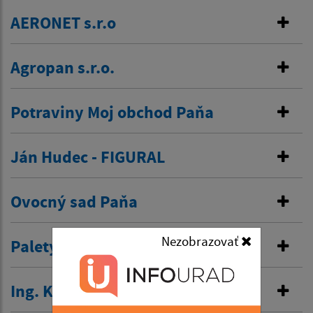
AERONET s.r.o
Agropan s.r.o.
Potraviny Moj obchod Paňa
Ján Hudec - FIGURAL
Ovocný sad Paňa
Nezobrazovať
Palety Drevovýroba
Ing. Karol Hattas – SPS,