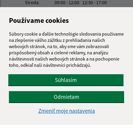
Streda:
09:00 - 12:00
12:30 - 17:00
Štvrtok:
08:00 - 12:00
12:30 - 15:00
Piatok:
08:00 - 12:00
Používame cookies
Obedňajšia prestávka:
12:00 - 12:30
Súbory cookie a ďalšie technológie sledovania používame
na zlepšenie vášho zážitku z prehliadania našich
webových stránok, na to, aby sme vám zobrazovali
Kontakt:
prispôsobený obsah a cielené reklamy, na analýzu
návštevnosti našich webových stránok a na pochopenie
Obecný úrad Paňa
toho, odkiaľ naši návštevníci prichádzajú.
Paňa 26
951 05 Veľký Cetín
Súhlasím
info@obecpana.eu
+421 37 659 75 13
Odmietam
IČO: 00308366
Zmeniť moje nastavenia