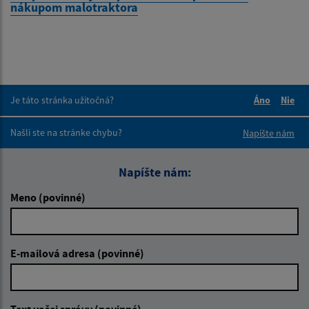
nákupom malotraktora
Je táto stránka užitočná?
Áno
Nie
Boli tieto 
Boli 
Našli ste na stránke chybu?
Napíšte nám
Napíšte nám:
Meno (povinné)
E-mailová adresa (povinné)