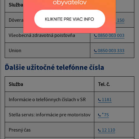
Služba
Tel. č.
Dôvera
0800 150 150
Všeobecná zdravotná poisťovňa
0850 003 003
Union
0850 003 333
Ďalšie užitočné telefónne čísla
Služba
Tel. č.
Informácie o telefónnych číslach v SR
1181
Stella servis: informácie pre motoristov
*75
Presný čas
12 110