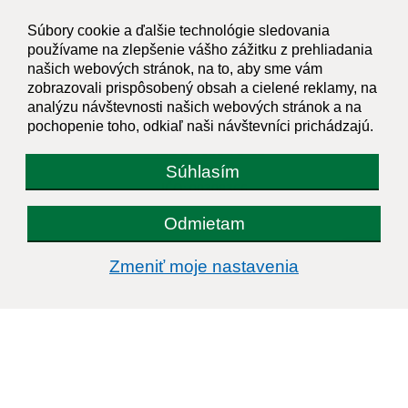
Kontakt:
Súbory cookie a ďalšie technológie sledovania
Obecný úrad Paňa
používame na zlepšenie vášho zážitku z prehliadania
Paňa 26
našich webových stránok, na to, aby sme vám
zobrazovali prispôsobený obsah a cielené reklamy, na
951 05 Veľký Cetín
analýzu návštevnosti našich webových stránok a na
pochopenie toho, odkiaľ naši návštevníci prichádzajú.
info@obecpana.eu
+421 37 659 75 13
Súhlasím
IČO: 00308366
Odmietam
Zmeniť moje nastavenia