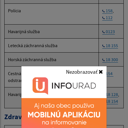
Polícia
158
,
112
Havarijná služba
0123
Letecká záchranná služba
18 155
Horská záchranná služba
18 300
Nezobrazovať
Cestná záchranná služba (SČK):
154
odstraňovanie následkov dopravných nehôd
Havarijná a núdzová služba pre motoristov
18 128
,
18 154
Zdravotné poisťovne