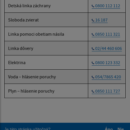
Detská linka záchrany
0800 112 112
Sloboda zvierat
16 187
Linka pomoci obetiam násila
0850 111 321
Linka dôvery
02/44 460 606
Elektrina
0800 123 332
Voda – hlásenie poruchy
054/7865 420
Plyn – hlásenie poruchy
0850 111 727
Je táto stránka užitočná?
Áno
Nie