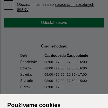
Oboznámil som sa so
spracúvaním osobných
údajov
Google reCaptcha Response
Odoslať správu
Úradné hodiny:
Deň
Čas doobeda
Čas poobede
Pondelok:
08:00 - 12:00
12:30 - 16:00
Utorok:
08:00 - 12:00
12:30 - 16:00
Streda:
09:00 - 12:00
12:30 - 17:00
Štvrtok:
08:00 - 12:00
12:30 - 15:00
Piatok:
08:00 - 12:00
Obedňajšia prestávka:
12:00 - 12:30
Používame cookies