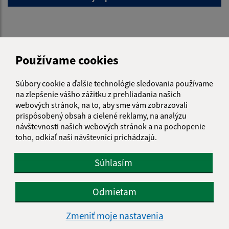
Používame cookies
Je táto stránka užitočná?
Áno
Nie
Boli tieto 
Boli 
Súbory cookie a ďalšie technológie sledovania používame
Našli ste na stránke chybu?
Napíšte nám
na zlepšenie vášho zážitku z prehliadania našich
webových stránok, na to, aby sme vám zobrazovali
Napíšte nám:
prispôsobený obsah a cielené reklamy, na analýzu
návštevnosti našich webových stránok a na pochopenie
Meno (povinné)
toho, odkiaľ naši návštevníci prichádzajú.
Súhlasím
E-mailová adresa (povinné)
Odmietam
Zmeniť moje nastavenia
Text vašej správy (povinné)